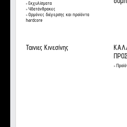
συμπ
Eκχυλίσματα
»
Υδατάνθρακες
»
Ορμόνες διέγερσης και προϊόντα
»
hardcore
Ταινιες Κινεσίνης
ΚΑΛ
ΠΡΟ
Προϊό
»