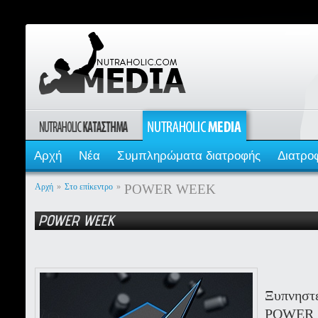
Αρχή
Νέα
Συμπληρώματα διατροφής
Διατρο
Αρχή
»
Στο επίκεντρο
»
POWER WEEK
POWER WEEK
Ξυπνηστ
POW