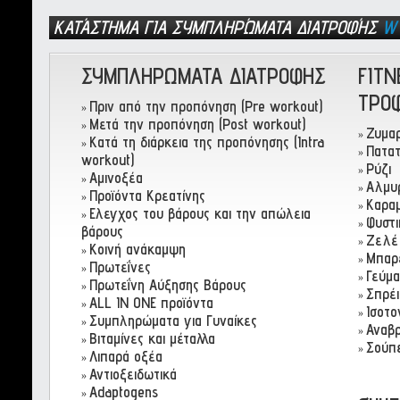
ΚΑΤΆΣΤΗΜΑ ΓΙΑ ΣΥΜΠΛΗΡΏΜΑΤΑ ΔΙΑΤΡΟΦΉΣ
W
ΣΥΜΠΛΗΡΩΜΑΤΑ ΔΙΑΤΡΟΦΗΣ
FITN
ΤΡΟ
Πριν από την προπόνηση (Pre workout)
»
Μετά την προπόνηση (Post workout)
»
Ζυμαρ
»
Κατά τη διάρκεια της προπόνησης (Intra
»
Πατατ
»
workout)
Ρύζι
»
Αμινοξέα
»
Αλμυ
»
Προϊόντα Κρεατίνης
»
Καρα
»
Ελεγχος του βάρους και την απώλεια
»
Φυστι
»
βάρους
Ζελέ
»
Kοινή ανάκαμψη
»
Μπαρ
»
Πρωτεΐνες
»
Γεύμα
»
Πρωτεΐνη Αύξησης Βάρους
»
Σπρέι
»
ALL IN ONE προϊόντα
»
Ισοτο
»
Συμπληρώματα για Γυναίκες
»
Αναβρ
»
Βιταμίνες και μέταλλα
»
Σούπ
»
Λιπαρά οξέα
»
Αντιοξειδωτικά
»
Adaptogens
»