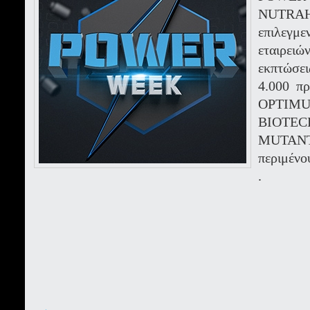
NUTRA
επιλεγμ
εταιρει
εκπτώσει
4.000 π
OPTI
BIOTEC
MUTA
περιμένο
.